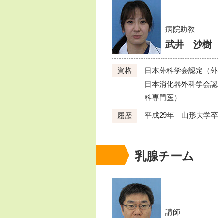
病院助教
武井 沙樹
日本外科学会認定（外
資格
日本消化器外科学会認
科専門医）
平成29年 山形大学
履歴
乳腺チーム
講師