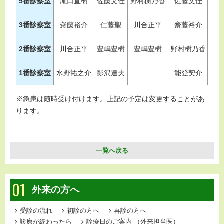
5番診察室
滝口直樹
佐藤文佳
野村樹乃香
佐藤文佳
滝
3番診察室
齋藤裕介
仁藤聖
川合正平
齋藤裕介
水
2番診察室
川合正平
豊嶋豊樹
豊嶋豊樹
野村樹乃香
1番診察室
水野祐之介
影沢達夫
能登契介
小
※急患は随時受け付けます。上記の予定は変更することがあ
ります。
一覧へ戻る
01
外来の方へ
受診の流れ
初診の方へ
再診の方へ
診療が終わったら
診療日のご案内
（外来担当医）