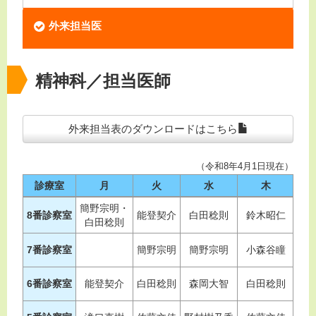
外来担当医
精神科／担当医師
外来担当表のダウンロードはこちら
（令和8年4月1日現在）
診療室
月
火
水
木
簡野宗明・
8番診察室
能登契介
白田稔則
鈴木昭仁
簡
白田稔則
7番診察室
簡野宗明
簡野宗明
小森谷瞳
6番診察室
能登契介
白田稔則
森岡大智
白田稔則
森