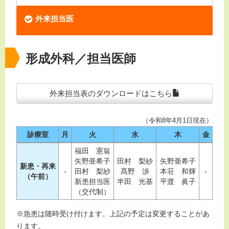
外来担当医
形成外科／担当医師
外来担当表のダウンロードはこちら
（令和8年4月1日現在）
診療室
月
火
水
木
金
福田 憲翁
矢野亜希子
田村 梨紗
矢野亜希子
新患・再来
-
田村 梨紗
髙野 渉
本荘 和輝
-
（午前）
新患担当医
半田 光基
平渡 眞子
（交代制）
※急患は随時受け付けます。上記の予定は変更することがあ
ります。