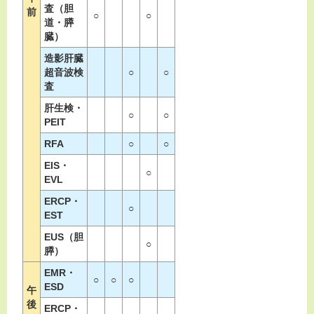
査（胆
前
○
○
道・膵
臓）
造影肝臓
超音波検
○
○
査
肝生検・
○
○
PEIT
RFA
○
○
EIS・
○
EVL
ERCP・
○
EST
EUS（胆
○
膵）
EMR・
○
○
○
ESD
午
後
ERCP・