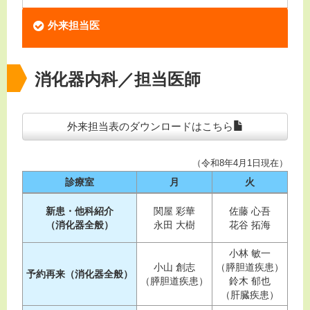
外来担当医
消化器内科／担当医師
外来担当表のダウンロードはこちら
（令和8年4月1日現在）
診療室
月
火
新患・他科紹介
関屋 彩華
佐藤 心吾
（消化器全般）
永田 大樹
花谷 拓海
小林 敏一
小山 創志
（膵胆道疾患）
予約再来（消化器全般）
（膵胆道疾患）
鈴木 郁也
（肝臓疾患）