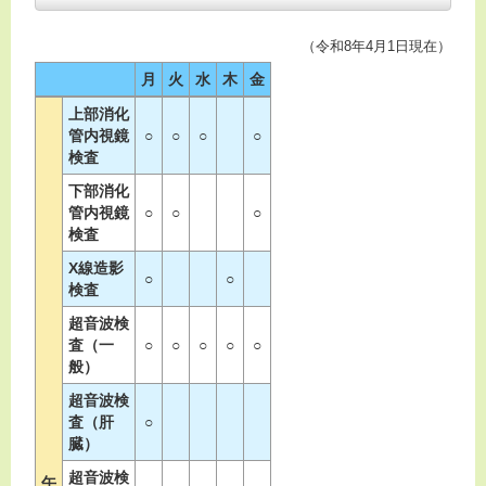
（令和8年4月1日現在）
月
火
水
木
金
上部消化
管内視鏡
○
○
○
○
検査
下部消化
管内視鏡
○
○
○
検査
X線造影
○
○
検査
超音波検
査（一
○
○
○
○
○
般）
超音波検
査（肝
○
臓）
超音波検
午