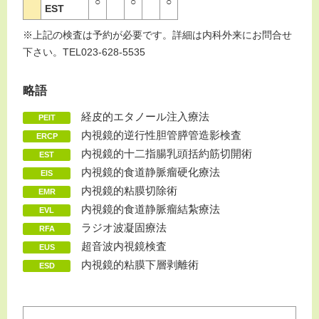
○
○
○
EST
※上記の検査は予約が必要です。詳細は内科外来にお問合せ
下さい。TEL023-628-5535
略語
経皮的エタノール注入療法
PEIT
内視鏡的逆行性胆管膵管造影検査
ERCP
内視鏡的十二指腸乳頭括約筋切開術
EST
内視鏡的食道静脈瘤硬化療法
EIS
内視鏡的粘膜切除術
EMR
内視鏡的食道静脈瘤結紮療法
EVL
ラジオ波凝固療法
RFA
超音波内視鏡検査
EUS
内視鏡的粘膜下層剥離術
ESD