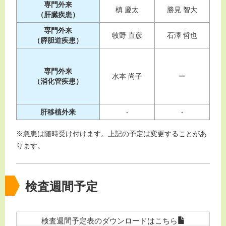
専門外来
槙 慶太
勝見 智大
（肝臓疾患）
専門外来
牧野 直彦
石澤 哲也
（膵胆道疾患）
専門外来
水本 尚子
ー
（消化管疾患）
矢尾
肝移植外来
-
-
※急患は随時受け付けます。上記の予定は変更することがあ
ります。
検査週間予定
検査週間予定表のダウンロードはこちら