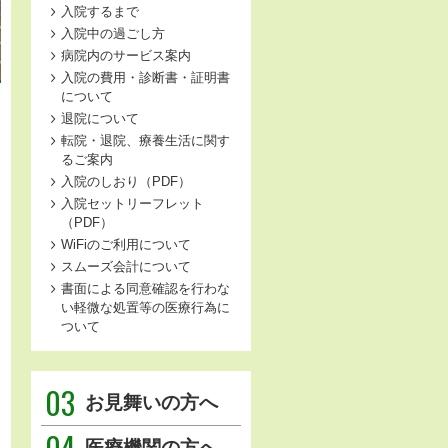
入院するまで
入院中の過ごし方
病院内のサービス案内
入院の費用・診断書・証明書
について
退院について
転院・退院、療養生活に関す
るご案内
入院のしおり（PDF）
入院セットリーフレット
（PDF）
WiFiのご利用について
スムーズ会計について
書面による同意確認を行わな
い軽微な処置等の医療行為に
ついて
03
お見舞いの方へ
04
医療機関の方へ