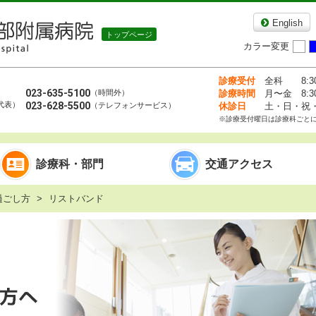
English
カラー変更
準
診療受付
全科
8:3
023-635-5100
（時間外）
診療時間
月〜金
8:3
代表）
023-628-5500
（テレフォンサービス）
休診
日
土・日・祝・年
※診療受付曜日は診療科ごと
診療科・部門
交通アクセス
過ごし方
リストバンド