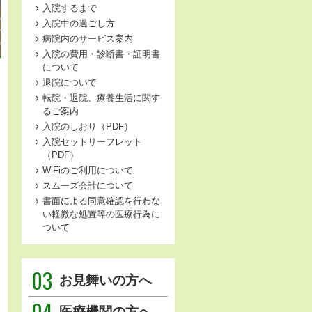
入院するまで
入院中の過ごし方
病院内のサービス案内
入院の費用・診断書・証明書
について
退院について
転院・退院、療養生活に関す
るご案内
入院のしおり（PDF）
入院セットリーフレット
（PDF）
WiFiのご利用について
スムーズ会計について
書面による同意確認を行わな
い軽微な処置等の医療行為に
ついて
03
お見舞いの方へ
04
医療機関の方へ