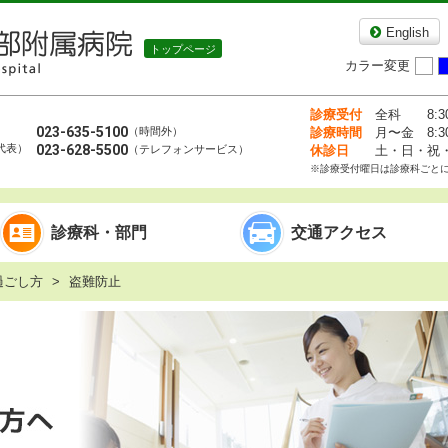
English
カラー変更
準
診療受付
全科
8:3
023-635-5100
（時間外）
診療時間
月〜金
8:3
代表）
023-628-5500
（テレフォンサービス）
休診
日
土・日・祝・年
※診療受付曜日は診療科ごと
診療科・部門
交通アクセス
過ごし方
盗難防止