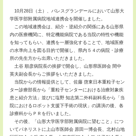
10月28日（土）、パレスグランデールにおいて山形大
学医学部附属病院地域連携会を開催しました。
この地域連携会は、紹介・逆紹介の関係にある山形県
内の医療機関に、特定機能病院である当院の特性や機能
を知ってもらい、連携を一層強化することで、地域医療
の水準向上を図る目的で開催し、県内５４の病院・診療
所の先生方から出席いただきました。
土谷 順彦病院長の挨拶で開会し、山形県医師会 間中
英夫副会長からご挨拶をいただきました。
当院からの情報提供として、佐藤 啓東日本重粒子セン
ター診療部長から「重粒子センターにおける治療対象疾
患と紹介方法」並びに塩野 知志第二外科副科長から「当
院におけるロボット支援下手術の現状」の講演の後、各
診療科からＰＲを行いました。
その後、「山形大学医学部附属病院に望むこと」につ
いてパネリストに上山市医師会 原田一博会長、北村山地